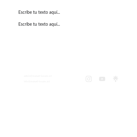
Escribe tu texto aquí...
Escribe tu texto aquí...
admin@manuel-lozano.art
info@manuel-lozano.art